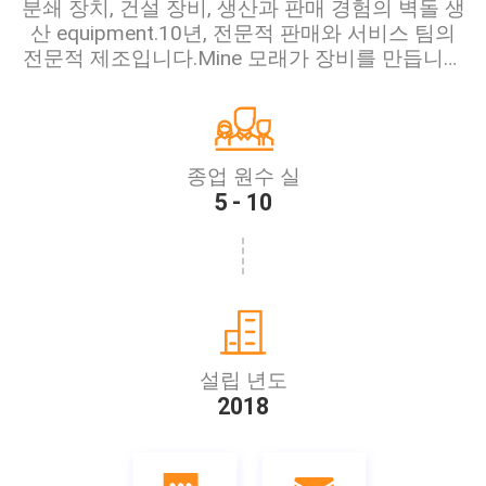
분쇄 장치, 건설 장비, 생산과 판매 경험의 벽돌 생
산 equipment.10년, 전문적 판매와 서비스 팀의
전문적 제조입니다.Mine 모래가 장비를 만듭니다
: 효율이 높은 정밀 분쇄 모래 성형기, 영향 모래 성
형기, etc.Mine 분쇄 관련 장비 : 진동 피더, 진동 스
크린, 세사기, etc.Metal 분쇄 장치 : 두배 샤프트
문서 분쇄기, 금속 문서 분쇄기, 금속 분쇄
종업 원수 실
기.Wood 분쇄 장치 : 목제 문서 분쇄기, 목제 슬라
5 - 10
이서들, 기타 등등, 나...
설립 년도
2018