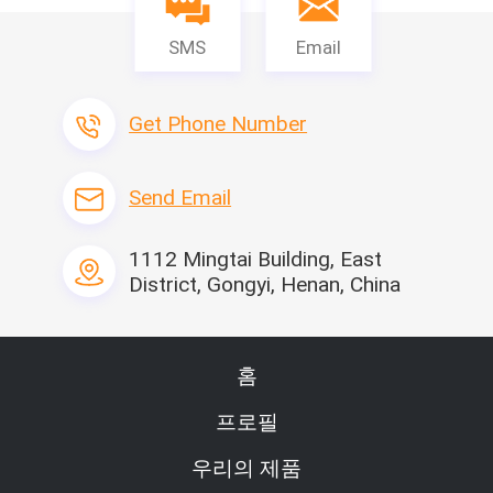
SMS
Email
Get Phone Number
Send Email
1112 Mingtai Building, East
District, Gongyi, Henan, China
홈
프로필
우리의 제품