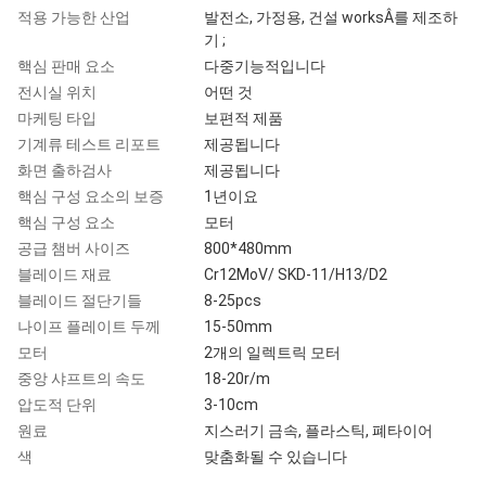
적용 가능한 산업
발전소, 가정용, 건설 worksÂ를 제조하
기 ;
핵심 판매 요소
다중기능적입니다
전시실 위치
어떤 것
마케팅 타입
보편적 제품
기계류 테스트 리포트
제공됩니다
화면 출하검사
제공됩니다
핵심 구성 요소의 보증
1년이요
핵심 구성 요소
모터
공급 챔버 사이즈
800*480mm
블레이드 재료
Cr12MoV/ SKD-11/H13/D2
블레이드 절단기들
8-25pcs
나이프 플레이트 두께
15-50mm
모터
2개의 일렉트릭 모터
중앙 샤프트의 속도
18-20r/m
압도적 단위
3-10cm
원료
지스러기 금속, 플라스틱, 폐타이어
색
맞춤화될 수 있습니다