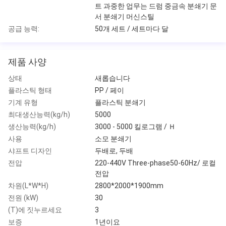
트 과중한 업무는 드럼 중금속 분쇄기 문
서 분쇄기 머신스틸
공급 능력:
50개 세트 / 세트마다 달
제품 사양
상태
새롭습니다
플라스틱 형태
PP / 페이
기계 유형
플라스틱 분쇄기
최대생산능력(kg/h)
5000
생산능력(kg/h)
3000 - 5000 킬로그램 / Ｈ
사용
소모 분쇄기
샤프트 디자인
두배로, 두배
전압
220-440V Three-phase50-60Hz/ 로컬
전압
차원(L*W*H)
2800*2000*1900mm
전원 (kW)
30
(T)에 짓누르세요
3
보증
1년이요