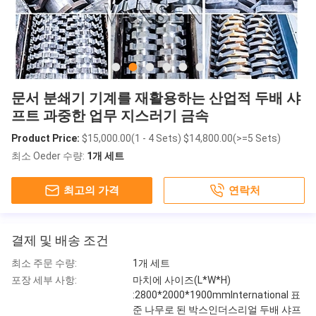
문서 분쇄기 기계를 재활용하는 산업적 두배 샤
프트 과중한 업무 지스러기 금속
Product Price:
$15,000.00(1 - 4 Sets) $14,800.00(>=5 Sets)
최소 Oeder 수량:
1개 세트
최고의 가격
연락처
결제 및 배송 조건
최소 주문 수량:
1개 세트
포장 세부 사항:
마치에 사이즈(L*W*H)
:2800*2000*1900mmInternational 표
준 나무로 된 박스인더스리얼 두배 샤프