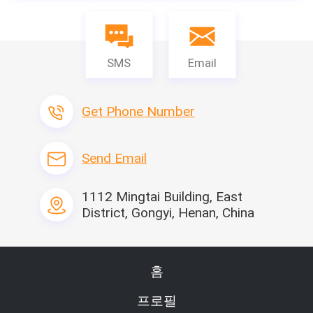
SMS
Email
Get Phone Number
Send Email
1112 Mingtai Building, East
District, Gongyi, Henan, China
홈
프로필