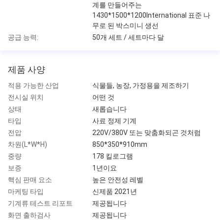
계를 만들어주는
1430*1500*1200International 표준 나
무로 된 박스미니 생선
공급 능력:
50개 세트 / 세트마다 달
제품 사양
적용 가능한 산업
식물들, 농장, 가정용을 제조하기
전시실 위치
어떤 것
상태
새롭습니다
타입
사료 정제 기계
전압
220V/380V 또는 맞춤화되곤 것처럼
차원(L*W*H)
850*350*910mm
중량
178 킬로그램
보증
1년이요
핵심 판매 요소
높은 안전성 레벨
마케팅 타입
신제품 2021년
기계류 테스트 리포트
제공됩니다
화면 출하검사
제공됩니다