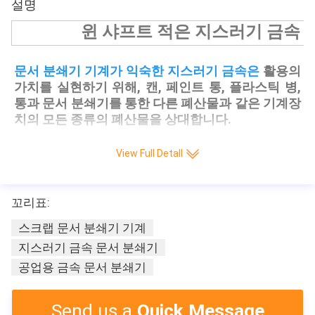
설명
윈 샤프트 적은 지스러기 금속 
문서 분쇄기 기계가 익숙한 지스러기 금속은
 활용의 
가치를 실현하기 위해, 캔, 페인트 통, 플라스틱 병, 
통과 문서 분쇄기를 통한 다른 폐산물과 같은 기계장
치의 모든 종류의 폐산물을 상대합니다.
View Full Detall
작업 원칙
꼬리표:
물질은 피딩 시스템을 통하여 쉬레딩 상자에 들어가
스크랩 문서 분쇄기 기계
고 상자체가 쉬레딩 블레이드를 지닙니다. 소재는 작
지스러기 금속 문서 분쇄기
은 조각 안으로 찢어지고 찢어지는 쉬레딩 블레이드, 
공업용 금속 문서 분쇄기
구축과 시어링의 결합된 동작 뒤에 박스의 하부에서 
해고됩니다.
Send us a
Quick Message