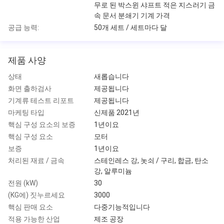
무로 된 박스윈 샤프트 적은 지스러기 금
속 문서 분쇄기 기계 가격
공급 능력:
50개 세트 / 세트마다 달
제품 사양
상태
새롭습니다
화면 출하검사
제공됩니다
기계류 테스트 리포트
제공됩니다
마케팅 타입
신제품 2021년
핵심 구성 요소의 보증
1년이요
핵심 구성 요소
모터
보증
1년이요
처리된 재료 / 금속
스테인레스 강, 놋쇠 / 구리, 합금, 탄소
강, 알루미늄
전원 (kW)
30
(KG에) 짓누르세요
3000
핵심 판매 요소
다중기능적입니다
적용 가능한 산업
제조 공장