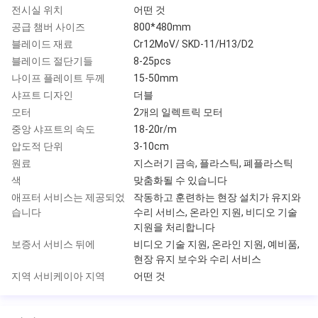
전시실 위치
어떤 것
공급 챔버 사이즈
800*480mm
블레이드 재료
Cr12MoV/ SKD-11/H13/D2
블레이드 절단기들
8-25pcs
나이프 플레이트 두께
15-50mm
샤프트 디자인
더블
모터
2개의 일렉트릭 모터
중앙 샤프트의 속도
18-20r/m
압도적 단위
3-10cm
원료
지스러기 금속, 플라스틱, 폐플라스틱
색
맞춤화될 수 있습니다
애프터 서비스는 제공되었
작동하고 훈련하는 현장 설치가 유지와
습니다
수리 서비스, 온라인 지원, 비디오 기술
지원을 처리합니다
보증서 서비스 뒤에
비디오 기술 지원, 온라인 지원, 예비품,
현장 유지 보수와 수리 서비스
지역 서비케이아 지역
어떤 것