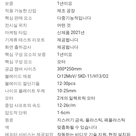
보증
1년이요
적용 가능한 산업
제조 공장
핵심 판매 요소
다중기능적입니다
전시실 위치
어떤 것
마케팅 타입
신제품 2021년
기계류 테스트 리포트
제공됩니다
화면 출하검사
제공됩니다
핵심 구성 요소의 보증
1년이요
핵심 구성 요소
모터
공급 챔버 사이즈
300*250mm
블레이드 재료
Cr12MoV/ SKD-11/H13/D2
블레이드 절단기들
12-30pcs
나이프 플레이트 두께
10-25mm
모터
2개의 일렉트릭 모터
중앙 샤프트의 속도
12-26r/m
압도적 단위
1-6cm
원료
지스러기 금속, 플라스틱, 폐플라스틱
색
맞춤화될 수 있습니다
애프터 서비스는 제공되었
작동하는 비디오 기술 지원, 현장 설치와