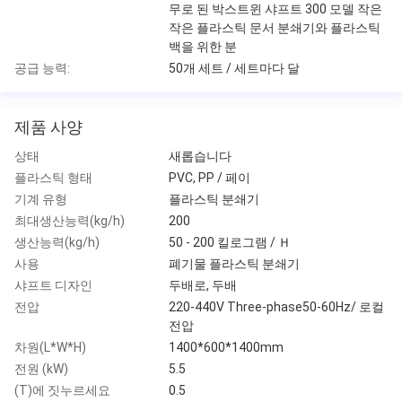
무로 된 박스트윈 샤프트 300 모델 작은
작은 플라스틱 문서 분쇄기와 플라스틱
백을 위한 분
공급 능력:
50개 세트 / 세트마다 달
제품 사양
상태
새롭습니다
플라스틱 형태
PVC, PP / 페이
기계 유형
플라스틱 분쇄기
최대생산능력(kg/h)
200
생산능력(kg/h)
50 - 200 킬로그램 / Ｈ
사용
폐기물 플라스틱 분쇄기
샤프트 디자인
두배로, 두배
전압
220-440V Three-phase50-60Hz/ 로컬
전압
차원(L*W*H)
1400*600*1400mm
전원 (kW)
5.5
(T)에 짓누르세요
0.5