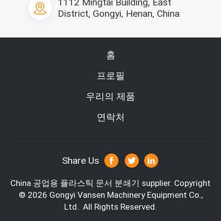
1112 Mingtai Building, East
District, Gongyi, Henan, China
제품 소개
원료 또는 스크랩을 처리해서 일반적으로 사용된 좋은 기
홈
계가 그것의 사이즈를 더 좋게 한 것처럼 쉬레딩 기계는 사
프로필
용됩니다.대표 실시예는 플라스틱 또는 고무 스크랩의 쉬
레딩이며, 그것이 플라스틱 병 또는 타이어 또는 쓰레기통, 
우리의 제품
기타 등등을 개조하기 위해 녹고 펠렛으로 만들기 위한 원
료로서 사용됩니다.플라스틱 재활용 산업에서 사용되고, 
연락처
종종 플라스틱 박막, 플라스틱 시트와 머신 헤드 물질 파쇄
의 큰 더미를 곤포로 포장하면서, 쉬레딩 기계는 대직경 PE 
플라스틱 파이프의 폐기물에서 사용됩니다.
Share Us
China 공업용 플라스틱 문서 분쇄기 supplier.
Copyright
© 2026 Gongyi Vansen Machinery Equipment Co.,
모델
300
400
Ltd.. All Rights Reserved.
Bin 사이즈(MM)
300*250
400*250